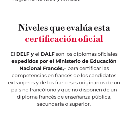
Niveles que evalúa esta
certificación oficial
Este nivel evalúa los
Este nivel valida los
conocimientos iniciales.
conocimientos
Se trata del nivel más
lingüísticos de un usuario
El
DELF y
el
DALF
son los diplomas oficiales
elemental de uso del
elemental, considerado
expedidos por el Ministerio de Educación
lenguaje, denominado
como un actor social. El
“de descubrimiento”. En
candidato ya es capaz de
Nacional Francés,
– para certificar las
esta fase, el alumno es
realizar tareas sencillas
capaz de llevar a cabo
de la vida cotidiana.
competencias en francés de los candidatos
conversaciones sencillas:
Puede utilizar las
extranjeros y de los franceses originarios de un
puede hablar de sí
fórmulas de cortesía y de
mismo y de su entorno
intercambio más
país no francófono y que no disponen de un
inmediato.
frecuentes.
diploma francés de enseñanza pública,
secundaria o superior.