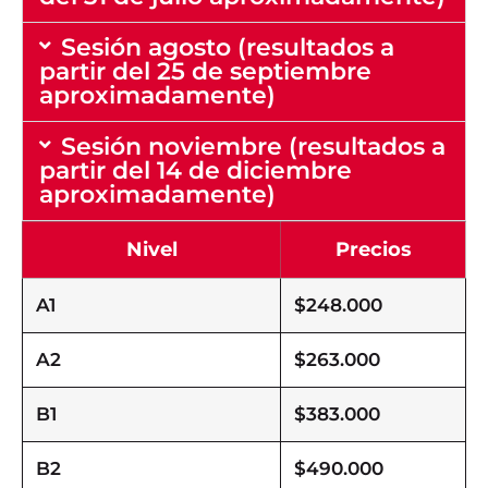
Sesión agosto (resultados a
partir del 25 de septiembre
aproximadamente)
Sesión noviembre (resultados a
partir del 14 de diciembre
aproximadamente)
Nivel
Precios
A1
$248.000
A2
$263.000
B1
$383.000
B2
$490.000