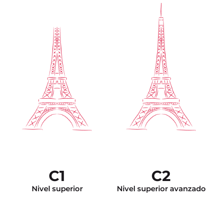
C1
C2
Nivel superior
Nivel superior avanzado