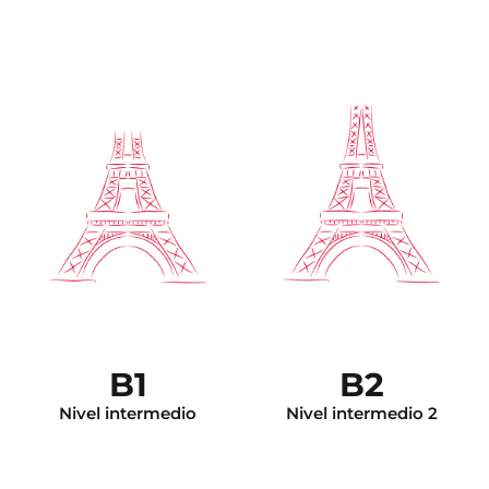
La comunicación es
espontánea. Tiene el
vocabulario suficiente para
enfrentar cualquier
Es capaz de realizar
situación. Se expresa de
trabajos académicos de
manera construida tanto en
nivel muy avanzado
francés escrito como en
(como un resumen a
francés oral usando
partir de un documento
estructuras apropiadas.
de audio muy largo). El
Puede tratar temas
DALF C2 lo exime de
generales y específicos. Ya
cualquier test de nivel
tiene la técnica para hacer
para el ingreso a la
un resumen a la manera
universidad en Francia.
francesa. El DALF C1 lo
B1
B2
exime de cualquier test de
nivel para el ingreso a la
universidad en Francia.
Nivel intermedio
Nivel intermedio 2