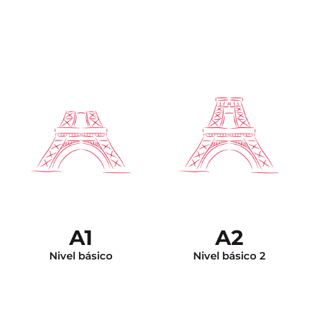
Nivel independiente.
Puede argumentar para
Puede entender y
dar su opinión,
participar en una
desarrollar su punto de
discusión, dar su opinión,
vista y sus conocimientos
y se siente en confianza
en francés le permiten
en todas las situaciones
corregirse a usted
de la vida cotidiana.
mismo sus errores.
A1
A2
Nivel básico
Nivel básico 2