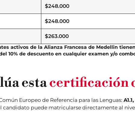
$248.000
$248.000
$263.000
Este nivel evalúa los
Este nivel valida los
vel
conocimientos
conocimientos
tes activos de la Alianza Francesa de Medellin tiene
iniciales. Se trata del
lingüísticos de un
nivel más elemental
usuario elemental,
del 10% de descuento en cualquier examen y/o comb
de uso del lenguaje,
considerado como
denominado "de
un actor social. El
descubrimiento". En
candidato ya es
esta fase, el alumno
capaz de realizar
 a
es capaz de llevar a
tareas sencillas de la
lúa esta
certificación o
cabo conversaciones
vida cotidiana.
sencillas: puede
Puede utilizar las
hablar de sí mismo y
fórmulas de cortesía
de su entorno
y de intercambio
inmediato.
más frecuentes.
 Común Europeo de Referencia para las Lenguas:
A1.1,
l candidato puede matricularse directamente al nivel