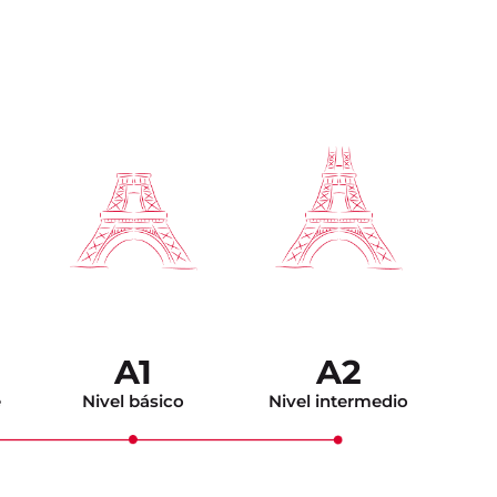
A1
A2
e
Nivel básico
Nivel intermedio