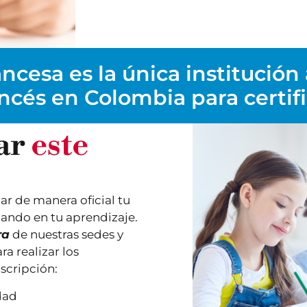
ncesa es la única institución
ncés en Colombia para certifi
ar
este
car de manera oficial tu
zando en tu aprendizaje.
ra
de nuestras sedes y
a realizar los
scripción:
dad