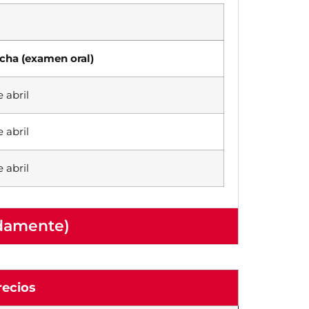
cha (examen oral)
 abril
 abril
 abril
adamente)
recios