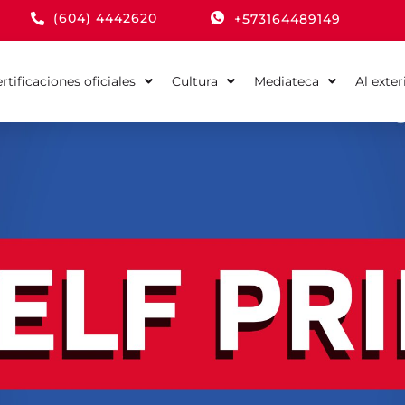
(604) 4442620
+573164489149
rtificaciones oficiales
Cultura
Mediateca
Al exter