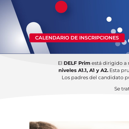
CALENDARIO DE INSCRIPCIONES
El
DELF Prim
está dirigido a
niveles A1.1, A1 y A2.
Esta pru
Los padres del candidato pu
Se tr