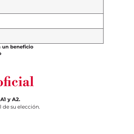
n un beneficio
o
ficial
 A1 y A2.
 de su elección.