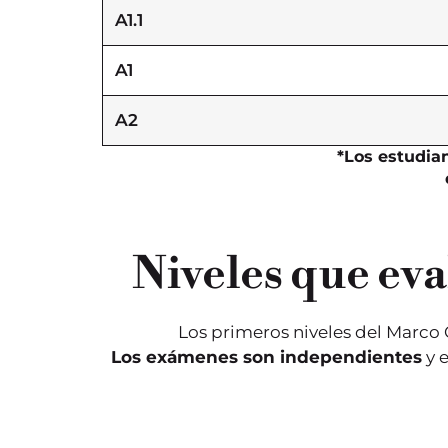
A1.1
A1
A2
El nivel A1.1 es el ni
*Los estudian
más elemental del
Marco Común
Europeo de
Referencia para las
Lenguas.
Corresponde
aproximadamente
Niveles que eva
40 horas de
aprendizaje y se
evalúa únicamente
en la versión Prim.
Los primeros niveles del Marco
Los exámenes son independientes
y e