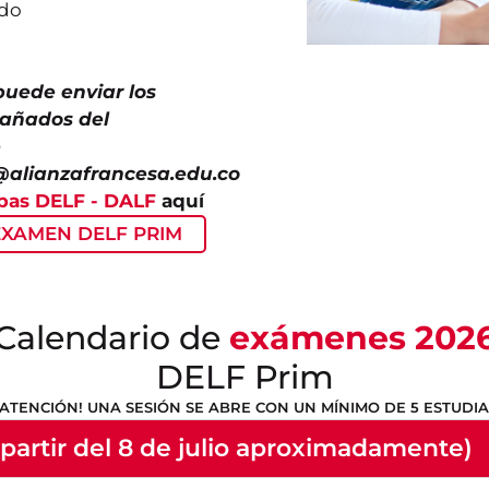
ado
puede enviar los
añados del
e
@alianzafrancesa.edu.co
bas DELF - DALF
aquí
EXAMEN DELF PRIM
Calendario de
exámenes 202
DELF Prim
¡ATENCIÓN! UNA SESIÓN SE ABRE CON UN MÍNIMO DE 5 ESTUDI
partir del 8 de julio aproximadamente)