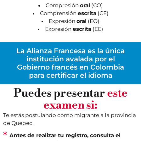
Compresión
oral
(CO)
Comprensión
escrita
(CE)
Expresión
oral
(EO)
Expresión
escrita
(EE)
La Alianza Francesa es la única
institución avalada por el
Gobierno francés en Colombia
para certificar el idioma
Puedes presentar
este
examen si:
Te estás postulando como migrante a la provincia
de Quebec.
Antes de realizar tu registro, consulta el