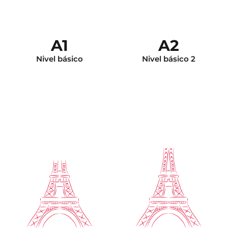
y se siente en confianza
en francés le permiten
en todas las situaciones
corregirse a usted
de la vida cotidiana.
mismo sus errores.
A1
A2
Nivel básico
Nivel básico 2
La comunicación es
espontánea. Tiene el
vocabulario suficiente para
enfrentar cualquier
Es capaz de realizar
situación. Se expresa de
trabajos académicos de
manera construida tanto en
nivel muy avanzado
francés escrito como en
(como un resumen a
francés oral usando
partir de un documento