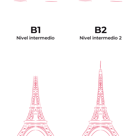
estructuras apropiadas.
audio muy largo). El
Puede tratar temas
DALF C2 lo exime de
generales y específicos. Ya
cualquier test de nivel
tiene la técnica para hacer
para el ingreso a la
un resumen a la manera
universidad en Francia.
francesa. El DALF C1 lo
B1
B2
exime de cualquier test de
nivel para el ingreso a la
universidad en Francia.
Nivel intermedio
Nivel intermedio 2