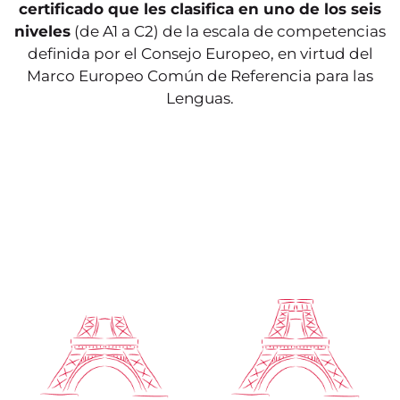
capaz de llevar a cabo
de la vida cotidiana.
certificado que les clasifica en uno de los seis
conversaciones sencillas:
Puede utilizar las
niveles
(de A1 a C2) de la escala de competencias
puede hablar de sí
fórmulas de cortesía y de
mismo y de su entorno
intercambio más
definida por el Consejo Europeo, en virtud del
inmediato.
frecuentes.
Marco Europeo Común de Referencia para las
Lenguas.
Nivel independiente.
Puede argumentar para
Puede entender y
dar su opinión,
participar en una
desarrollar su punto de
discusión, dar su opinión,
vista y sus conocimientos