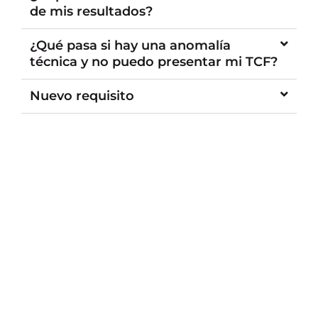
de mis resultados?
¿Qué pasa si hay una anomalía
técnica y no puedo presentar mi TCF?
Nuevo requisito
¿Quieres
Encuentra
recibir
tu
atención
sede más
personalizada?
cercana
PONTE EN
DESCUBRE
CONTACTO
NUESTRAS