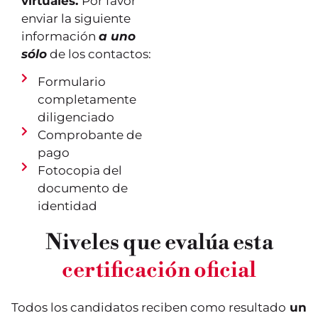
virtuales.
Por favor
enviar la siguiente
información
a uno
sólo
de los contactos:
Formulario
completamente
diligenciado
Comprobante de
pago
Fotocopia del
documento de
identidad
Niveles que evalúa esta
Este nivel evalúa los
Este nivel valida los
conocimientos iniciales.
conocimientos
certificación oficial
Se trata del nivel más
lingüísticos de un usuario
elemental de uso del
elemental, considerado
lenguaje, denominado
como un actor social. El
“de descubrimiento”. En
candidato ya es capaz de
Todos los candidatos reciben como resultado
un
esta fase, el alumno es
realizar tareas sencillas