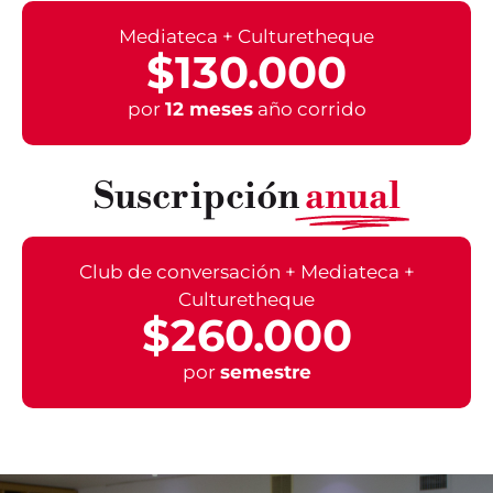
Mediateca + Culturetheque
$130.000
por
12 meses
año corrido
Suscripción
anual
Club de conversación + Mediateca +
Culturetheque
$260.000
por
semestre