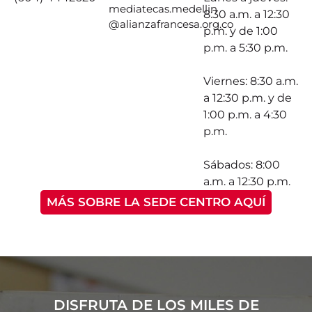
mediatecas.medellin
8:30 a.m. a 12:30
@alianzafrancesa.org.co
p.m. y de 1:00
p.m. a 5:30 p.m.
Viernes: 8:30 a.m.
a 12:30 p.m. y de
1:00 p.m. a 4:30
p.m.
Sábados: 8:00
a.m. a 12:30 p.m.
MÁS SOBRE LA SEDE CENTRO AQUÍ
DISFRUTA DE LOS MILES DE