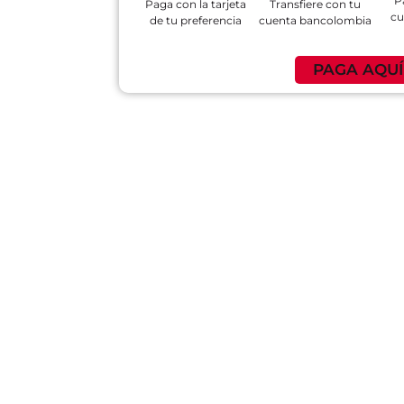
P
Paga con la tarjeta
Transfiere con tu
cu
de tu preferencia
cuenta bancolombia
PAGA AQUÍ