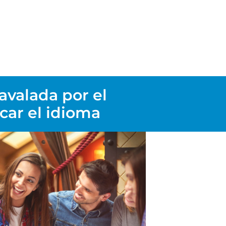
 avalada por el
car el idioma