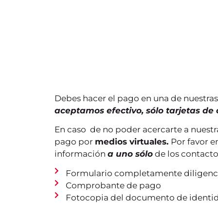
Debes hacer el pago en una de nuestra
aceptamos efectivo, sólo tarjetas de 
En caso de no poder acercarte a nuestr
pago por
medios virtuales.
Por favor e
información
a uno sólo
de los contacto
Formulario completamente diligenc
Este nivel evalúa los
Este nivel valida los
Comprobante de pago
conocimientos
conocimientos
iniciales. Se trata del
lingüísticos de un
Fotocopia del documento de identi
nivel más elemental
usuario elemental,
Nivel
de uso del lenguaje,
considerado como
Puede
denominado “de
un actor social. El
partic