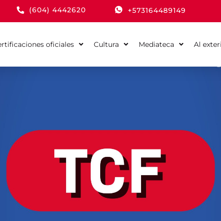
(604) 4442620
+573164489149
rtificaciones oficiales
Cultura
Mediateca
Al exter