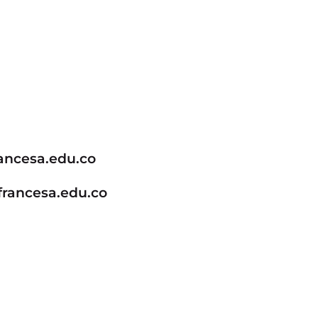
ancesa.edu.co
rancesa.edu.co
 es
ne el
ier
presa
Es capaz de realizar
trabajos académicos
o en
de nivel muy
 como
avanzado (como un
resumen a partir de