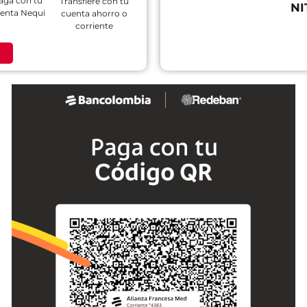
aga con tu
Transfiere con tu
NI
enta Nequi
cuenta ahorro o
corriente