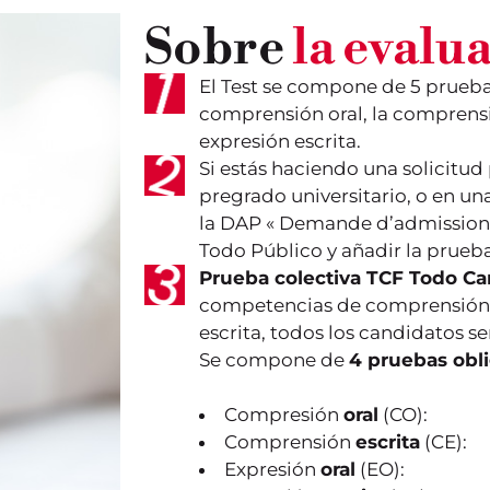
Sobre
la evalu
El Test se compone de 5 prueba
comprensión oral, la comprensión
expresión escrita.
Si estás haciendo una solicitud
pregrado universitario, o en un
la DAP « Demande d’admission p
Todo Público y añadir la prueba
Prueba colectiva TCF Todo Ca
competencias de comprensión o
escrita, todos los candidatos s
Se compone de
4 pruebas
obl
Compresión
oral
(CO):
Comprensión
escrita
(CE):
Expresión
oral
(EO):