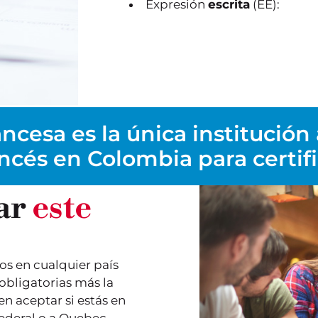
Expresión
escrita
(EE):
ncesa es la única institución
ncés en Colombia para certifi
ar
este
s en cualquier país
 obligatorias más la
en aceptar si estás en