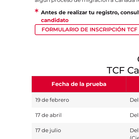
algún proceso de migración a Canadá f
Antes de realizar tu registro, consul
candidato
FORMULARIO DE INSCRIPCIÓN TC
TCF Ca
Fecha de la prueba
19 de febrero
Del
17 de abril
Del
17 de julio
Del
(Ci