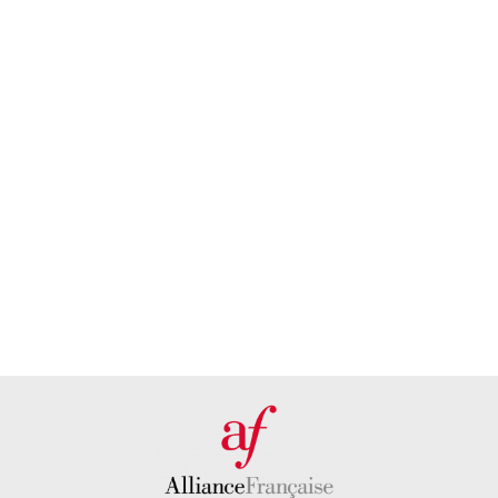
¿Quieres
Encuentra
recibir
tu
atención
sede más
personalizada?
cercana
PONTE EN
DESCUBRE
CONTACTO
NUESTRAS
CON
SEDES AQUÍ
NOSOTROS