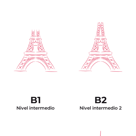
La comunicación es
espontánea. Tiene el
vocabulario suficiente para
enfrentar cualquier
Es capaz de realizar
situación. Se expresa de
trabajos académicos de
manera construida tanto en
nivel muy avanzado
francés escrito como en
(como un resumen a
francés oral usando
partir de un documento
estructuras apropiadas.
audio muy largo). El
Puede tratar temas
DALF C2 lo exime de
generales y específicos. Ya
cualquier test de nivel
tiene la técnica para hacer
para el ingreso a la
un resumen a la manera
universidad en Francia.
francesa. El DALF C1 lo
B1
B2
exime de cualquier test de
nivel para el ingreso a la
universidad en Francia.
Nivel intermedio
Nivel intermedio 2