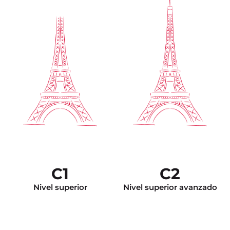
C1
C2
Nivel superior
Nivel superior avanzado