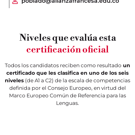
poblado@alianzafrancesa.edu.co
Niveles que evalúa esta
Este nivel evalúa los
Este nivel valida los
conocimientos iniciales.
conocimientos
certificación oficial
Se trata del nivel más
lingüísticos de un usuario
elemental de uso del
elemental, considerado
lenguaje, denominado
como un actor social. El
“de descubrimiento”. En
candidato ya es capaz de
Todos los candidatos reciben como resultado
un
esta fase, el alumno es
realizar tareas sencillas
capaz de llevar a cabo
de la vida cotidiana.
certificado que les clasifica en uno de los seis
conversaciones sencillas:
Puede utilizar las
niveles
(de A1 a C2) de la escala de competencias
puede hablar de sí
fórmulas de cortesía y de
mismo y de su entorno
intercambio más
definida por el Consejo Europeo, en virtud del
inmediato.
frecuentes.
Marco Europeo Común de Referencia para las
Lenguas.