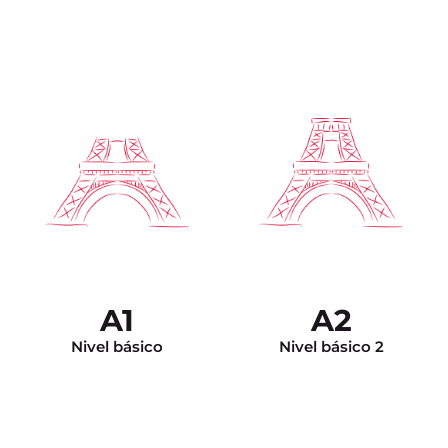
Nivel independiente.
Puede argumentar para
Puede entender y
dar su opinión,
participar en una
desarrollar su punto de
discusión, dar su opinión,
vista y sus conocimientos
y se siente en confianza
en francés le permiten
en todas las situaciones
corregirse a usted
de la vida cotidiana.
mismo sus errores.
A1
A2
Nivel básico
Nivel básico 2